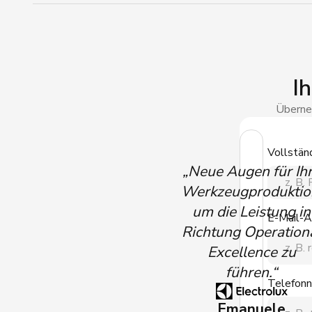
I
Überneh
Vollstä
„Neue Augen für Ih
Werkzeugproduktio
um die Leistung in
E-Mail-A
Richtung Operation
Excellence zu
führen.“
Telefon
Emanuele