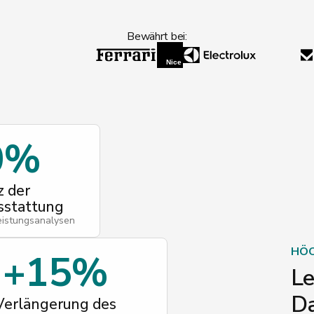
Bewährt bei:
0%
z der
stattung
eistungsanalysen
HÖC
+15%
Le
Da
Verlängerung des