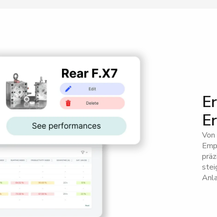
Er
Er
Von
Empf
präz
stei
Anla