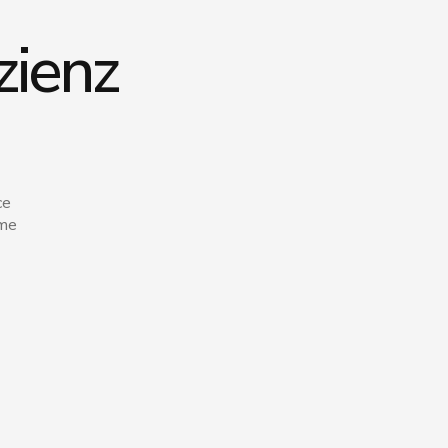
zienz
ce
rme