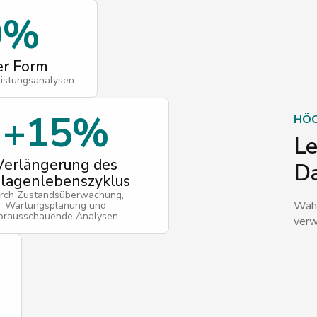
0%
er Form
eistungsanalysen
+15%
HÖC
Le
Verlängerung des
Da
lagenlebenszyklus
rch Zustandsüberwachung,
Wähl
Wartungsplanung und
orausschauende Analysen
verw