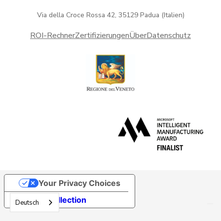
Via della Croce Rossa 42, 35129 Padua (Italien)
ROI-Rechner
Zertifizierungen
Über
Datenschutz
Your Privacy Choices
Notice at collection
Deutsch