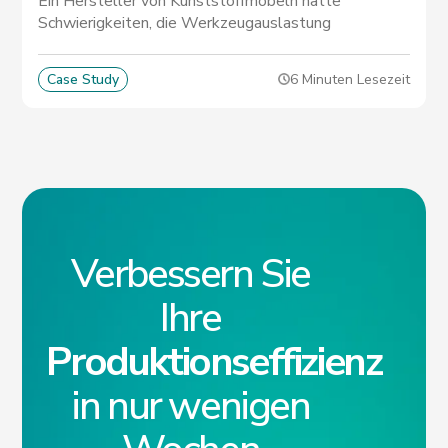
Ein Hersteller von Kunststoffmöbeln hatte
Schwierigkeiten, die Werkzeugauslastung
auszugleichen, und hatte eine schlechte Transparenz
in die Leistung seiner Lieferanten. Dank MATIX
Case Study
6 Minuten Lesezeit
konnten sie das Risiko verspäteter Lieferungen
reduzieren.
Verbessern Sie
Ihre
Produktionseffizienz
in nur wenigen