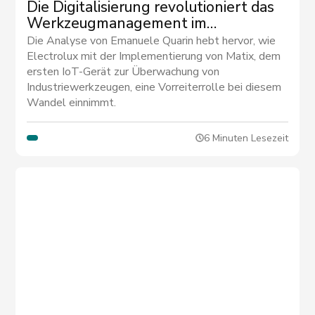
Die Digitalisierung revolutioniert das
Werkzeugmanagement im
Industriesektor - von Emanuele
Die Analyse von Emanuele Quarin hebt hervor, wie
Quarin von Electrolux
Electrolux mit der Implementierung von Matix, dem
ersten IoT-Gerät zur Überwachung von
Industriewerkzeugen, eine Vorreiterrolle bei diesem
Wandel einnimmt.
6 Minuten Lesezeit