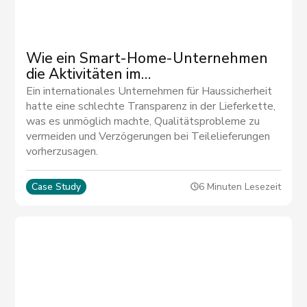
Wie ein Smart-Home-Unternehmen
die Aktivitäten im
Werkzeugmanagement um 50 %
Ein internationales Unternehmen für Haussicherheit
reduziert hat
hatte eine schlechte Transparenz in der Lieferkette,
was es unmöglich machte, Qualitätsprobleme zu
vermeiden und Verzögerungen bei Teilelieferungen
vorherzusagen.
Case Study
6 Minuten Lesezeit