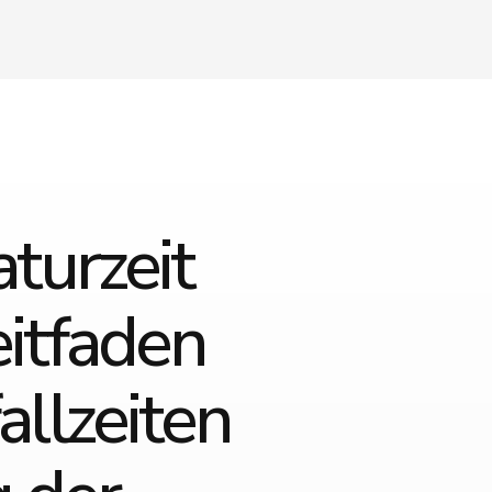
turzeit
itfaden
llzeiten