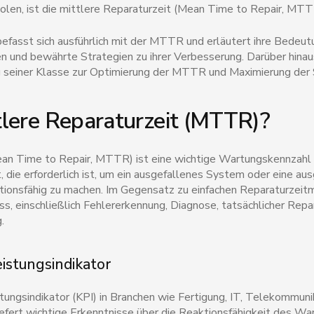
holen, ist die mittlere Reparaturzeit (Mean Time to Repair, MTT
efasst sich ausführlich mit der MTTR und erläutert ihre Bedeut
en und bewährte Strategien zu ihrer Verbesserung. Darüber hina
 seiner Klasse zur Optimierung der MTTR und Maximierung der 
tlere Reparaturzeit (MTTR)?
ean Time to Repair, MTTR) ist eine wichtige Wartungskennzahl u
st, die erforderlich ist, um ein ausgefallenes System oder eine 
nktionsfähig zu machen. Im Gegensatz zu einfachen Reparaturz
, einschließlich Fehlererkennung, Diagnose, tatsächlicher Repa
.
istungsindikator
tungsindikator (KPI) in Branchen wie Fertigung, IT, Telekommu
efert wichtige Erkenntnisse über die Reaktionsfähigkeit des War