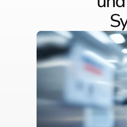
und
Sy