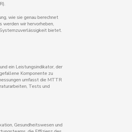
R).
ung, wie sie genau berechnet
us werden wir hervorheben,
Systemzuverlässigkeit bietet.
nd ein Leistungsindikator, der
ausgefallene Komponente zu
eitmessungen umfasst die MTTR
raturarbeiten, Tests und
nikation, Gesundheitswesen und
tungsteams, die Effizienz des