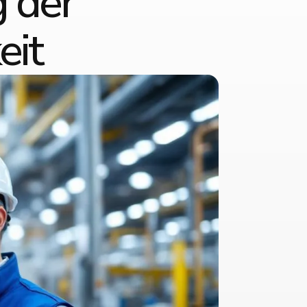
 der
eit